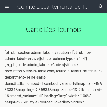
Comité Départemental de Tennis de Table de Seine Saint-Denis
Carte Des Tournois
[et_pb_section admin_label= »section »][et_pb_row
admin_label= »row »][et_pb_column type= »4_4″]
[et_pb_code admin_label= »Code »]<iframe
src="https://tennis2table.com/tournois-tennis-de-table-2?
department=seine-saint-
denis&t2ttsi_embed=1&embed_variant=fullmap_lat=-48.9
33331&map_lng=-2.35833&map_zoom=1&t2ttsi_embed=
1&embed_variant=full" loading="lazy" width="100%"
height="2250" style="border:0;overflow:hidden;"