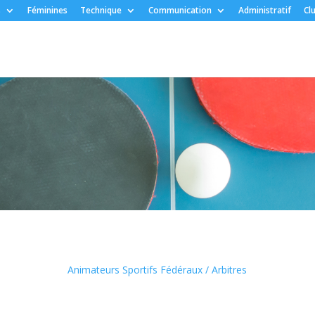
s
Féminines
Technique
Communication
Administratif
Cl
Animateurs Sportifs Fédéraux / Arbitres