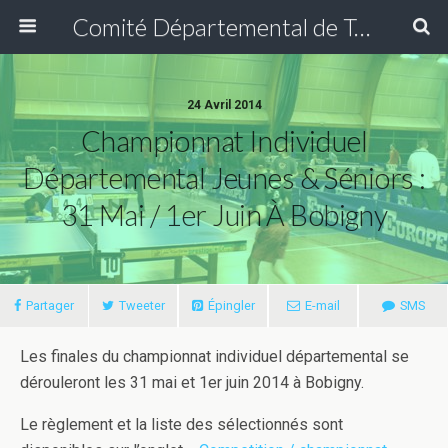
Comité Départemental de Tennis de Table de Seine Saint-Denis
24 Avril 2014
Championnat Individuel
Départemental Jeunes & Séniors :
31 Mai / 1er Juin À Bobigny
Partager
Tweeter
Épingler
E-mail
SMS
Les finales du championnat individuel départemental se
dérouleront les 31 mai et 1er juin 2014 à Bobigny.
Le règlement et la liste des sélectionnés sont