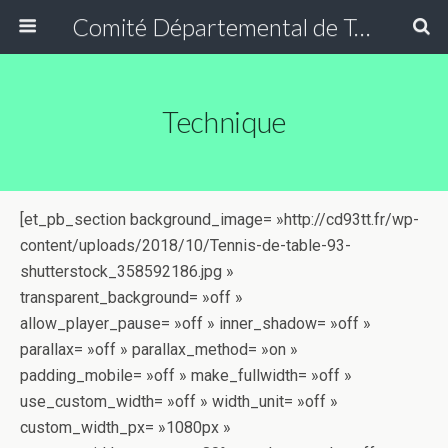
Comité Départemental de Tennis de Table de Seine Saint-Denis
Technique
[et_pb_section background_image= »http://cd93tt.fr/wp-
content/uploads/2018/10/Tennis-de-table-93-
shutterstock_358592186.jpg »
transparent_background= »off »
allow_player_pause= »off » inner_shadow= »off »
parallax= »off » parallax_method= »on »
padding_mobile= »off » make_fullwidth= »off »
use_custom_width= »off » width_unit= »off »
custom_width_px= »1080px »