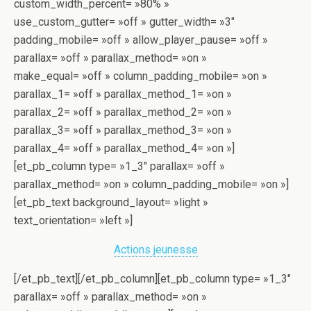
custom_width_percent= »80% »
use_custom_gutter= »off » gutter_width= »3″
padding_mobile= »off » allow_player_pause= »off »
parallax= »off » parallax_method= »on »
make_equal= »off » column_padding_mobile= »on »
parallax_1= »off » parallax_method_1= »on »
parallax_2= »off » parallax_method_2= »on »
parallax_3= »off » parallax_method_3= »on »
parallax_4= »off » parallax_method_4= »on »]
[et_pb_column type= »1_3″ parallax= »off »
parallax_method= »on » column_padding_mobile= »on »]
[et_pb_text background_layout= »light »
text_orientation= »left »]
Actions jeunesse
[/et_pb_text][/et_pb_column][et_pb_column type= »1_3″
parallax= »off » parallax_method= »on »