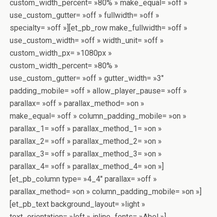
custom_width_percent= »80% » make_equal= »off »
use_custom_gutter= »off » fullwidth= »off »
specialty= »off »][et_pb_row make_fullwidth= »off »
use_custom_width= »off » width_unit= »off »
custom_width_px= »1080px »
custom_width_percent= »80% »
use_custom_gutter= »off » gutter_width= »3″
padding_mobile= »off » allow_player_pause= »off »
parallax= »off » parallax_method= »on »
make_equal= »off » column_padding_mobile= »on »
parallax_1= »off » parallax_method_1= »on »
parallax_2= »off » parallax_method_2= »on »
parallax_3= »off » parallax_method_3= »on »
parallax_4= »off » parallax_method_4= »on »]
[et_pb_column type= »4_4″ parallax= »off »
parallax_method= »on » column_padding_mobile= »on »]
[et_pb_text background_layout= »light »
text_orientation= »left » inline_fonts= »Abel »]